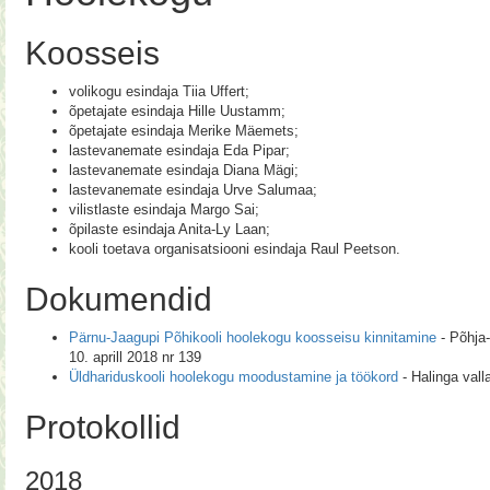
Koosseis
volikogu esindaja Tiia Uffert;
õpetajate esindaja Hille Uustamm;
õpetajate esindaja Merike Mäemets;
lastevanemate esindaja Eda Pipar;
lastevanemate esindaja Diana Mägi;
lastevanemate esindaja Urve Salumaa;
vilistlaste esindaja Margo Sai;
õpilaste esindaja Anita-Ly Laan;
kooli toetava organisatsiooni esindaja Raul Peetson.
Dokumendid
Pärnu-Jaagupi Põhikooli hoolekogu koosseisu kinnitamine
- Põhja-
10. aprill 2018 nr 139
Üldhariduskooli hoolekogu moodustamine ja töökord
- Halinga vall
Protokollid
2018