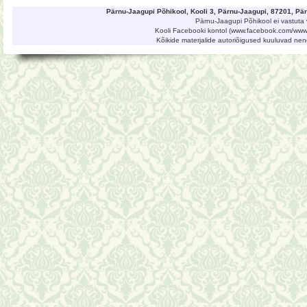
Pärnu-Jaagupi Põhikool, Kooli 3, Pärnu-Jaagupi, 87201, P
Pärnu-Jaagupi Põhikool ei vastuta 
Kooli Facebooki kontol (www.facebook.com/www.
Kõikide materjalide autoriõigused kuuluvad ne