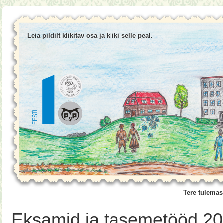
Leia pildilt klikitav osa ja kliki selle peal.
Tere tulemas
Eksamid ja tasemetööd 2