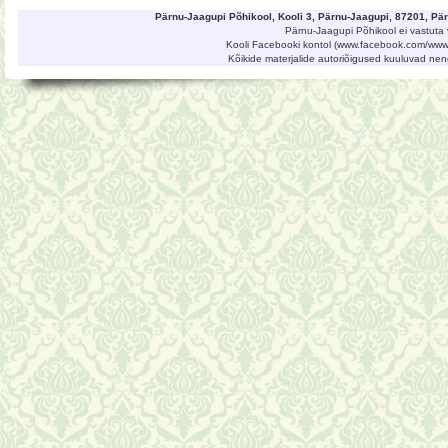
Pärnu-Jaagupi Põhikool, Kooli 3, Pärnu-Jaagupi, 87201, P
Pärnu-Jaagupi Põhikool ei vastuta 
Kooli Facebooki kontol (www.facebook.com/www.
Kõikide materjalide autoriõigused kuuluvad ne